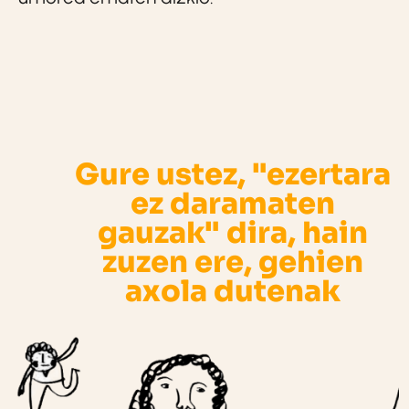
Gure ustez, "ezertara
ez daramaten
gauzak" dira, hain
zuzen ere, gehien
axola dutenak