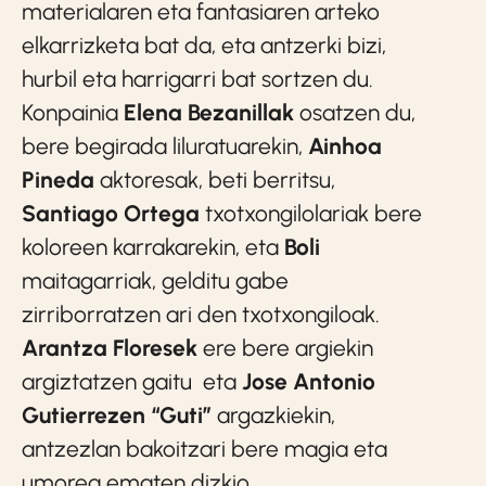
materialaren eta fantasiaren arteko
elkarrizketa bat da, eta antzerki bizi,
hurbil eta harrigarri bat sortzen du.
Konpainia
Elena Bezanillak
osatzen du,
bere begirada liluratuarekin,
Ainhoa
Pineda
aktoresak, beti berritsu,
Santiago Ortega
txotxongilolariak bere
koloreen karrakarekin, eta
Boli
maitagarriak, gelditu gabe
zirriborratzen ari den txotxongiloak.
Arantza Floresek
ere bere argiekin
argiztatzen gaitu eta
Jose Antonio
Gutierrezen “Guti”
argazkiekin,
antzezlan bakoitzari bere magia eta
umorea ematen dizkio.