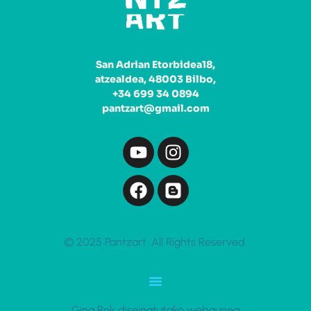
San Adrian Etorbidea18,
atzealdea, 48003 Bilbo,
+34 699 34 0894
pantzart@gmail.com
© 2025 Pantzart .All Rights Reserved.
Gina Rok diseinatutako webgunea