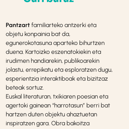
Pantzart
familiarteko antzerki eta
objetu konpainia bat da,
egunerokotasuna aparteko bihurtzen
duena. Kartoizko eszenatokiekin eta
irudimen handiarekin, publikoarekin
jolastu, errepikatu eta esploratzen dugu,
esperientzia interaktiboak eta bizitzaz
beteak sortuz.
Euskal literaturan, txikiaren poesian eta
agertoki gainean “harrotasun” berri bat
hartzen duten objektu ahaztuetan
inspiratzen gara. Obra bakoitza