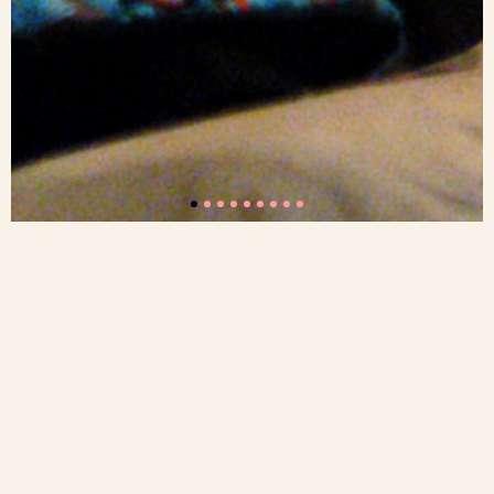
Gure ustez, "ezertara
ez daramaten
gauzak" dira, hain